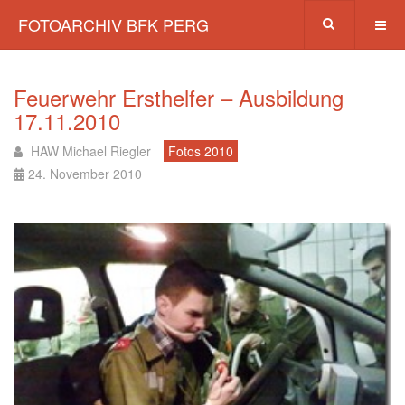
FOTOARCHIV BFK PERG
Feuerwehr Ersthelfer – Ausbildung
17.11.2010
HAW Michael Riegler
Fotos 2010
24. November 2010