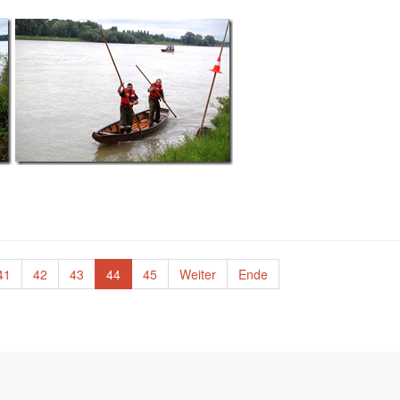
41
42
43
44
45
Weiter
Ende